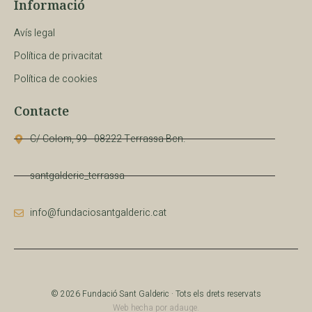
Informació
Avís legal
Política de privacitat
Política de cookies
Contacte
C/ Colom, 99 - 08222 Terrassa Bcn.
santgalderic_terrassa
info@fundaciosantgalderic.cat
© 2026 Fundació Sant Galderic · Tots els drets reservats
Web hecha por
adauge.